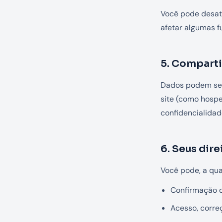
Você pode desati
afetar algumas f
5. Compart
Dados podem ser
site (como hosp
confidencialidade
6. Seus dire
Você pode, a qua
Confirmação d
Acesso, corre