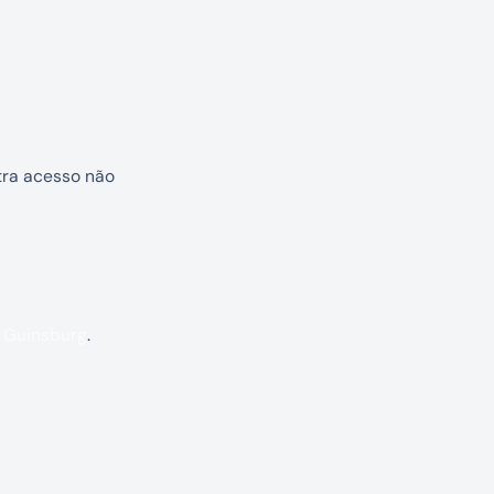
tra acesso não
n Guinsburg
.